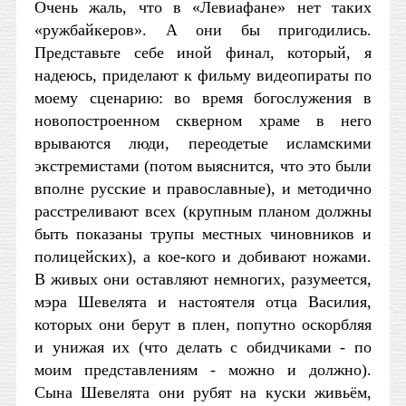
Очень жаль, что в «Левиафане» нет таких
«ружбайкеров». А они бы пригодились.
Представьте себе иной финал, который, я
надеюсь, приделают к фильму видеопираты по
моему сценарию: во время богослужения в
новопостроенном скверном храме в него
врываются люди, переодетые исламскими
экстремистами (потом выяснится, что это были
вполне русские и православные), и методично
расстреливают всех (крупным планом должны
быть показаны трупы местных чиновников и
полицейских), а кое-кого и добивают ножами.
В живых они оставляют немногих, разумеется,
мэра Шевелята и настоятеля отца Василия,
которых они берут в плен, попутно оскорбляя
и унижая их (что делать с обидчиками - по
моим представлениям - можно и должно).
Сына Шевелята они рубят на куски живьём,