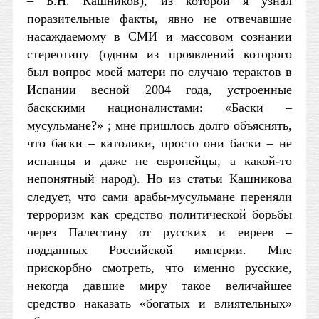
– Б.Н. Кашников), из которой я узнал
поразительные факты, явно не отвечавшие
насаждаемому в СМИ и массовом сознании
стереотипу (одним из проявлений которого
был вопрос моей матери по случаю терактов в
Испании весной 2004 года, устроенные
баскскими националистами: «Баски –
мусульмане?» ; мне пришлось долго объяснять,
что баски – католики, просто они баски – не
испанцы и даже не европейцы, а какой-то
непонятный народ). Но из статьи Кашникова
следует, что сами арабы-мусульмане переняли
терроризм как средство политической борьбы
через Палестину от русских и евреев –
подданных Российской империи. Мне
прискорбно смотреть, что именно русские,
некогда давшие миру такое величайшее
средство наказать «богатых и влиятельных»