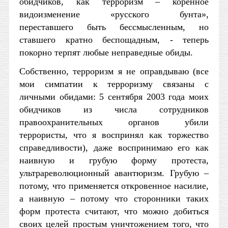
обидчиков, как терроризм – коренное
видоизменение «русского бунта»,
переставшего быть бессмысленным, но
ставшего кратно беспощадным, - теперь
покорно терпят любые неправедные обиды.
Собственно, терроризм я не оправдываю (все
мои симпатии к терроризму связаны с
личными обидами: 5 сентября 2003 года моих
обидчиков из числа сотрудников
правоохранительных органов убили
террористы, что я воспринял как торжество
справедливости), даже воспринимаю его как
наивную и грубую форму протеста,
ультрареволюционный авантюризм. Грубую –
потому, что применяется откровенное насилие,
а наивную – потому что сторонники таких
форм протеста считают, что можно добиться
своих целей простым уничтожением того, что