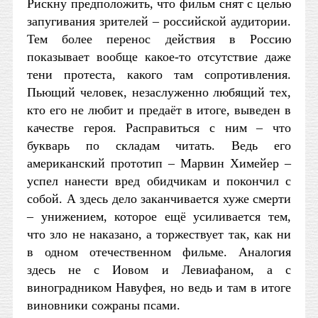
Рискну предположить, что фильм снят с целью
запугивания зрителей – российской аудитории.
Тем более перенос действия в Россию
показывает вообще какое-то отсутствие даже
тени протеста, какого там сопротивления.
Пьющий человек, незаслуженно любящий тех,
кто его не любит и предаёт в итоге, выведен в
качестве героя. Расправиться с ним – что
букварь по складам читать. Ведь его
американский прототип – Марвин Химейер –
успел нанести вред обидчикам и покончил с
собой. А здесь дело заканчивается хуже смерти
– унижением, которое ещё усиливается тем,
что зло не наказано, а торжествует так, как ни
в одном отечественном фильме. Аналогия
здесь не с Иовом и Левиафаном, а с
виноградником Навуфея, но ведь и там в итоге
виновники сожраны псами.