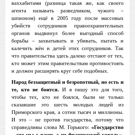
ваххабитами (разница такая же, как своего
агента называть разведчиком, чужого –
шпионом) ещё в 2005 году после массовых
убийств сотрудников правоохранительных
органов выдвинул более выгодный способ
борьбы – захватывать и убивать, пытать и
калечить жён и детей этих сотрудников. Так
что правительства здесь далеко отстают от тех,
кто может этим правительствам противостоять
и должен расширять круг себе подобных.
Народ беззащитный и безропотный, но есть и
те, кто не боится.
И я пишу это для того,
чтобы тех, кто не боялся, были не только
сказавшие это шесть молодых людей из
Приморского края, а сотни тысяч и миллионы.
И это – не против государства, потому что
справедливы слова М. Горького:
«Государство
– это мы с вами, а не французский король»
.