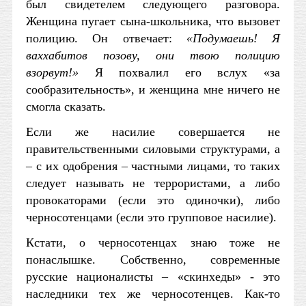
был свидетелем следующего разговора.
Женщина пугает сына-школьника, что вызовет
полицию. Он отвечает:
«Подумаешь! Я
ваххабитов позову, они твою полицию
взорвут!»
Я похвалил его вслух «за
сообразительность», и женщина мне ничего не
смогла сказать.
Если же насилие совершается не
правительственными силовыми структурами, а
– с их одобрения – частными лицами, то таких
следует называть не террористами, а либо
провокаторами (если это одиночки), либо
черносотенцами (если это групповое насилие).
Кстати, о черносотенцах знаю тоже не
понаслышке. Собственно, современные
русские националисты – «скинхеды» - это
наследники тех же черносотенцев. Как-то