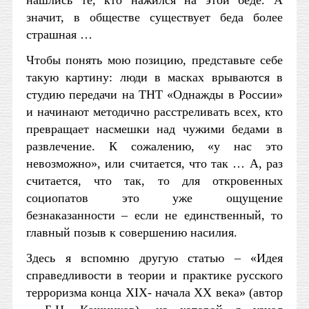
нашлись те, кто нажился на этой беде. А
значит, в обществе существует беда более
страшная …
Чтобы понять мою позицию, представьте себе
такую картину: люди в масках врываются в
студию передачи на ТНТ «Однажды в России»
и начинают методично расстреливать всех, кто
превращает насмешки над чужими бедами в
развлечение. К сожалению, «у нас это
невозможно», или считается, что так … А, раз
считается, что так, то для откровенных
социопатов это уже ощущение
безнаказанности – если не единственный, то
главный позыв к совершению насилия.
Здесь я вспомню другую статью – «Идея
справедливости в теории и практике русского
терроризма конца XIX- начала XX века» (автор