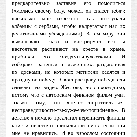
предварительно заставив его помолиться
(«молись своему богу, может, он спасёт тебя»;
насколько мне известно, так поступали
албанцы с сербами, чтобы надругаться над их
религиозными убеждениями). Затем мэру они
выкалывают глаза и кастрируют его, а
настоятеля распинают на кресте в храме,
прибивая его гвоздями-двухсотками. И
собирают раненых и выживших, раздавливая
их досками, на которых мстители садятся и
празднуют победу. Свою расправу победители
снимают на видео. Жестоко, но справедливо,
потому что с авторским финалом фильм учит
только тому, что «нельзя-сопротивляться-
несправедливости-ты-хуже-чем-погибнешь». В
детстве я немало предлагал переписать финалы
книг и переснять финалы фильмов, если они
мне не нравились. И во взрослом состоянии