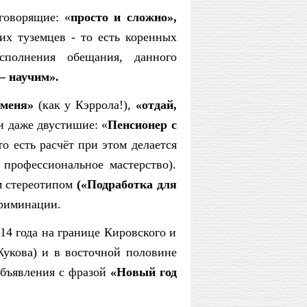
говорящие: «
просто и сложно»,
их туземцев - то есть коренных
исполнения обещания, данного
– научим».
 меня»
(как у Кэррола!),
«отдай,
и даже двустишие: «
Пенсионер с
то есть расчёт при этом делается
профессиональное мастерство).
м стереотипом
(«Подработка для
криминации.
14 года на границе Кировского и
укова) и в восточной половине
объявления с фразой
«Новый год