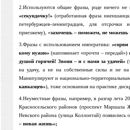
2.Используются общие фразы, роде ничего не 
«секундочку!»
(отработанная фраза ниеншанцк
петербуржцев-ленинградцев, для отсрочки 
приезжему), «
захочешь – поможем, не можешь 
3.Фразы с использованием императива:
«сорви
кому нужно»
(напоминает «прочти – передай») 
душой горячей! Звони – и с нами за удачей»
(
на удачу, а не на собственные силы и не на 
Манипулируют и национально-территориальны
кавказцев»
), тоже основанная на практике дис
4.Неуместные фразы, например, в разгар лета 20
Красносельского районов (проспект Маршала Ж
Невского района (улица Коллонтай) появились 
– новая жизнь»;