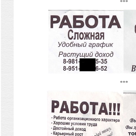
***
***