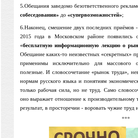
5.Обещания заведомо безответственного реклам
собеседования»
до
«супервозможностей»
;
6.Наконец, смешение двух последних приёмов -
2015 года в Московском районе появились 
«
бесплатную информационную лекцию о рынк
Обещание каких-то неизвестных «секретных» п
применимы исключительно для массового о
полезные. И словосочетание «рынок труда», нев
нормам русского языка и понятиям экономичес
только рабочая сила, но не труд. Само словос
оно выражает отношение к производительному т
результат, в просторечии - воровать чужие труд 
***