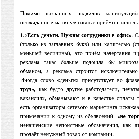
Помимо названных подвидов манипуляций
неожиданные манипулятивные приёмы с использ
1.«
Есть деньги. Нужны сотрудники в офис»
. 
(только из заглавных букв) или капителью (с
меньшей величины), это приём начертания ш
реклама такая больше подошла бы микроза
обманом, а реклама строится исключительно
Иногда слово «деньги» присутствует во фра
труд»,
как будто другие работодатели, печа
вакансиях, обманывают и в качестве оплаты т
есть организаторы сетевого маркетинга искажа
примечании к одному из объявлений:
«не тор
ненашенские непонятные обозначения, как
ди
продаёт ненужный товар от компании.