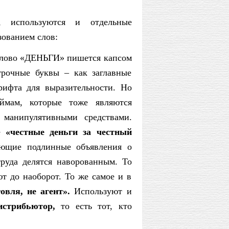
, используются и отдельные
ованием слов:
Слово «ДЕНЬГИ» пишется капсом
трочные буквы – как заглавные
рифта для выразительности. Но
ймам, которые тоже являются
 манипулятивными средствами.
зе
«честные деньги за честный
тающие подлинные объявления о
руда делятся наворованным. То
ют до наоборот. То же самое и в
говля, не агент».
Используют и
стрибьютор,
то есть тот, кто