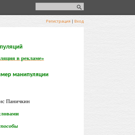
Регистрация
|
Вход
ипуляций
уляция в рекламе»
ример манипуляции
нис Паничкин
словами
способы