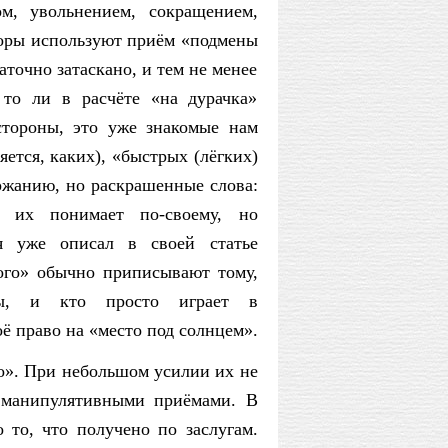
ом, увольнением, сокращением,
торы используют приём «подмены
аточно затаскано, и тем не менее
то ли в расчёте «на дурачка»
стороны, это уже знакомые нам
ется, каких), «быстрых (лёгких)
ержанию, но раскрашенные слова:
их понимает по-своему, но
я уже описал в свое
й статье
ого» обычно приписывают тому,
ены, и кто просто играет в
ё право на «место под солнцем».
о». При небольшом усилии их не
 манипулятивными приёмами. В
то, что получено по заслугам.