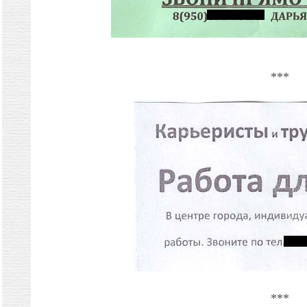
***
***