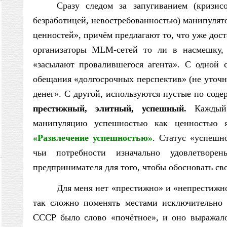
Сразу следом за запугиванием (кризис
безработицей, невостребованностью) манипуля
ценностей», причём предлагают то, что уже дост
организаторы MLM-сетей то ли в насмешку, 
«засылают провалившегося агента». С одной 
обещания «долгосрочных перспектив» (не уточня
денег». С другой, используются пустые по сод
престижный, элитный, успешный.
Каждый 
манипуляцию успешностью как ценностью 
«Развлечение успешностью»
.
Статус «успешн
чьи потребности изначально удовлетвор
предпринимателя для того, чтобы обосновать сво
Для меня нет «престижно» и «непрестижн
так сложно поменять местами исключительно
СССР было слово «почётное», и оно выражало 