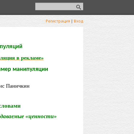
Регистрация
|
Вход
ипуляций
уляция в рекламе»
ример манипуляции
нис Паничкин
словами
здаваемые «ценности»